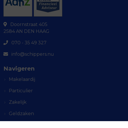
Doornstraat 405
2584 AN
DEN HAAG
070 - 35 49 327
info@schippers.nu
Navigeren
Makelaardij
Particulier
Zakelijk
Geldzaken
Service