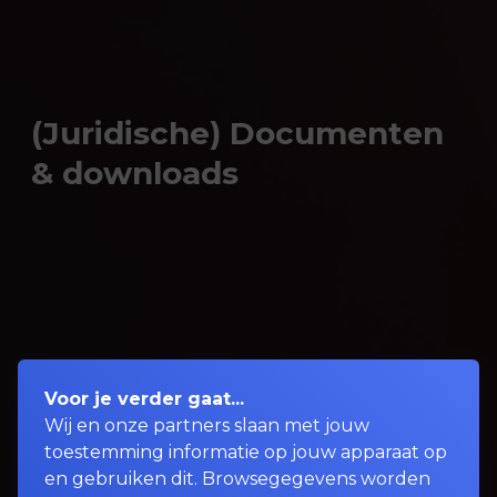
(Juridische) Documenten
& downloads
Voor je verder gaat...
Wij en onze partners slaan met jouw
toestemming informatie op jouw apparaat op
en gebruiken dit. Browsegegevens worden