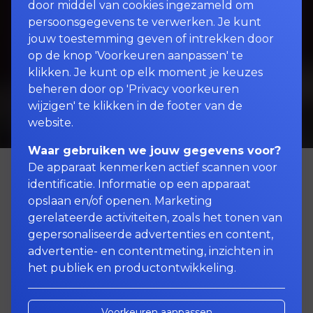
door middel van cookies ingezameld om
persoonsgegevens te verwerken. Je kunt
jouw toestemming geven of intrekken door
op de knop 'Voorkeuren aanpassen' te
klikken. Je kunt op elk moment je keuzes
beheren door op 'Privacy voorkeuren
wijzigen' te klikken in de footer van de
website.
Waar gebruiken we jouw gegevens voor?
De apparaat kenmerken actief scannen voor
identificatie. Informatie op een apparaat
opslaan en/of openen. Marketing
gerelateerde activiteiten, zoals het tonen van
Vergelijkingskaarten
gepersonaliseerde advertenties en content,
advertentie- en contentmeting, inzichten in
Algemene Voorwaarden
het publiek en productontwikkeling.
Beloningsbeleid medewerkers
Voorkeuren aanpassen