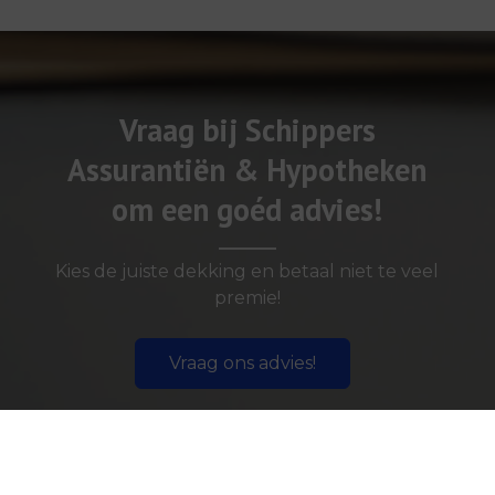
Vraag bij Schippers
Assurantiën & Hypotheken
om een goéd advies!
Kies de juiste dekking en betaal niet te veel
premie!
Vraag ons advies!