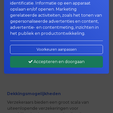
identificatie. Informatie op een apparaat
opslaan en/of openen. Marketing
Fietstochten voor uw
gerelateerde activiteiten, zoals het tonen van
plezier of woon-
gepersonaliseerde advertenties en content,
advertentie- en contentmeting, inzichten in
werkverkeer
het publiek en productontwikkeling.
Uw fiets brengt u waar u heen wilt en
Voorkeuren aanpassen
wanneer u dat wilt. Vrijheid verzekerd!
Helaas is schade of diefstal van uw E-bike
Accepteren en doorgaan
niet altijd te voorkomen. In dat geval wilt
u graag snel en goed geholpen worden.
Dekkingsmogelijkheden
Verzekeraars bieden een groot scala van
uiteenlopende verzekeringen voor