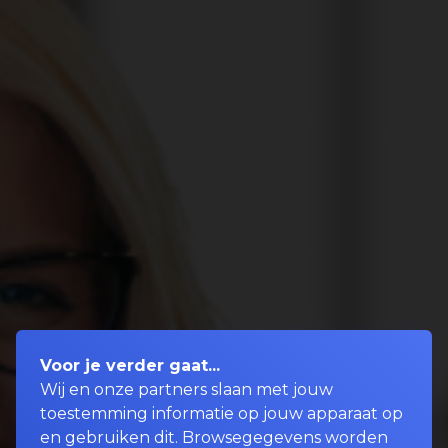
Voor je verder gaat...
Wij en onze partners slaan met jouw
toestemming informatie op jouw apparaat op
en gebruiken dit. Browsegegevens worden