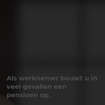
Als werknemer bouwt u in
veel gevallen een
pensioen op.