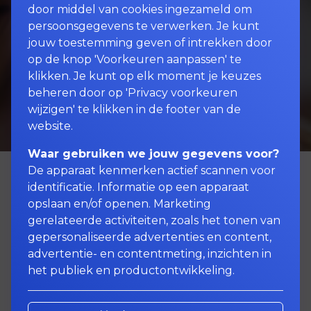
door middel van cookies ingezameld om
persoonsgegevens te verwerken. Je kunt
jouw toestemming geven of intrekken door
op de knop 'Voorkeuren aanpassen' te
klikken. Je kunt op elk moment je keuzes
beheren door op 'Privacy voorkeuren
wijzigen' te klikken in de footer van de
website.
Waar gebruiken we jouw gegevens voor?
De apparaat kenmerken actief scannen voor
identificatie. Informatie op een apparaat
opslaan en/of openen. Marketing
Ik ben een werknemer in
gerelateerde activiteiten, zoals het tonen van
loondienst. Wat is voor mij
gepersonaliseerde advertenties en content,
advertentie- en contentmeting, inzichten in
van belang?
het publiek en productontwikkeling.