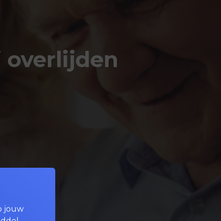
 overlijden
p jouw
iddel