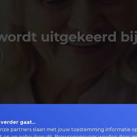
wordt uitgekeerd bij
 verder gaat...
onze partners slaan met jouw toestemming informatie o
t op en gebruiken dit. Browsegegevens worden door m