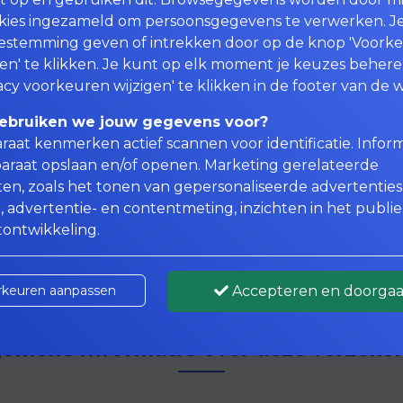
kies ingezameld om persoonsgegevens te verwerken. J
estemming geven of intrekken door op de knop 'Voork
en' te klikken. Je kunt op elk moment je keuzes beher
acy voorkeuren wijzigen' te klikken in de footer van de w
ebruiken we jouw gegevens voor?
raat kenmerken actief scannen voor identificatie. Infor
araat opslaan en/of openen. Marketing gerelateerde
iten, zoals het tonen van gepersonaliseerde advertenties
, advertentie- en contentmeting, inzichten in het publi
ontwikkeling.
rkeuren aanpassen
Accepteren en doorga
emene informatie over deze verzeke