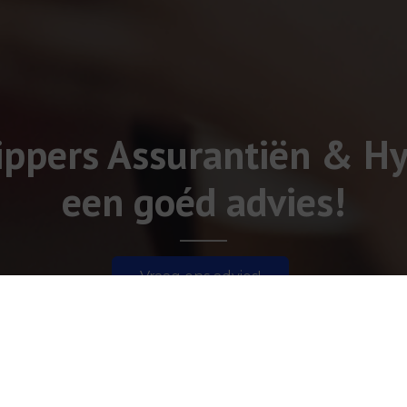
hippers Assurantiën & 
een goéd advies!
Vraag ons advies!