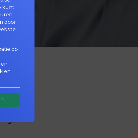
e kunt
euren
en door
ebsite.
matie op
 en
ek en
an
ring