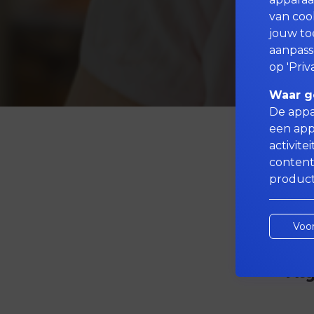
van coo
jouw to
aanpass
op 'Priv
Waar g
De appa
een app
activite
content
product
Voo
Alg