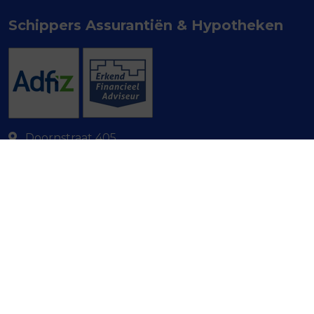
Schippers Assurantiën & Hypotheken
Doornstraat 405
2584 AN
DEN HAAG
070 - 35 49 327
info@schippers.nu
Navigeren
Makelaardij
Particulier