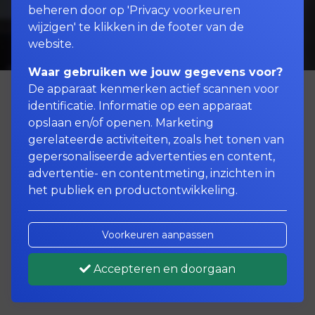
beheren door op 'Privacy voorkeuren
wijzigen' te klikken in de footer van de
website.
Waar gebruiken we jouw gegevens voor?
De apparaat kenmerken actief scannen voor
identificatie. Informatie op een apparaat
opslaan en/of openen. Marketing
U kent het als ondernemer vast wel. U
gerelateerde activiteiten, zoals het tonen van
levert uw product of dienst aan uw
gepersonaliseerde advertenties en content,
klanten, stuurt ze een factuur maar ze
advertentie- en contentmeting, inzichten in
betalen niet allemaal even snel.
het publiek en productontwikkeling.
Ondertussen heeft u zelf facturen liggen
die betaald moeten worden of wilt u uw
bedrijfsplannen realiseren maar daar
Voorkeuren aanpassen
heeft u het geld niet voor. Dat kan voor
problemen zorgen. Met een
Accepteren en doorgaan
debiteurenfinanciering is dat opgelost.